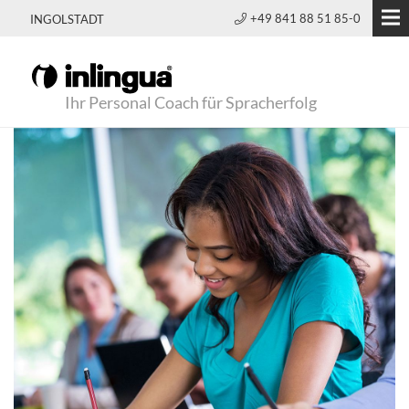
+49 841 88 51 85-0
INGOLSTADT
Ihr Personal Coach für Spracherfolg