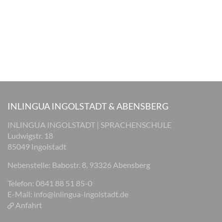
INLINGUA INGOLSTADT & ABENSBERG
INLINGUA INGOLSTADT | SPRACHENSCHULE
Ludwigstr. 18
85049 Ingolstadt
Nebenstelle: Babostr. 8, 93326 Abensberg
Telefon: 0841 88 51 85-0
E-Mail:
info@inlingua-ingolstadt.de
Anfahrt