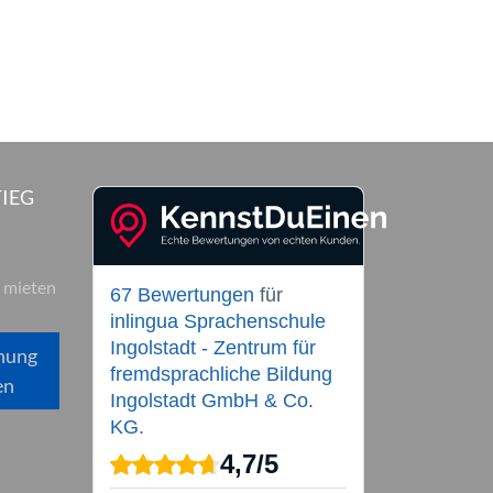
IEG
 mieten
67 Bewertungen
für
inlingua Sprachenschule
Ingolstadt - Zentrum für
hung
fremdsprachliche Bildung
en
Ingolstadt GmbH & Co.
KG.
4,7
/
5