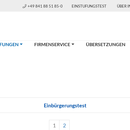
+49 841 88 51 85-0
EINSTUFUNGSTEST
ÜBER 
(CURRENT)
FUNGEN
FIRMENSERVICE
ÜBERSETZUNGEN
Einbürgerungstest
1
2