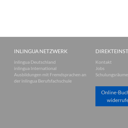
INLINGUA NETZWERK
DIREKTEINST
inlingua Deutschland
Kontakt
inlingua International
Jobs
Ausbildungen mit Fremdsprachen an
Schulungsräume
der inlingua Berufsfachschule
Online-Buc
widerruf