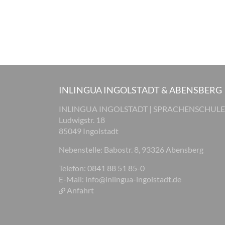
INLINGUA INGOLSTADT & ABENSBERG
INLINGUA INGOLSTADT | SPRACHENSCHULE
Ludwigstr. 18
85049 Ingolstadt
Nebenstelle: Babostr. 8, 93326 Abensberg
Telefon: 0841 88 51 85-0
E-Mail:
info@inlingua-ingolstadt.de
Anfahrt