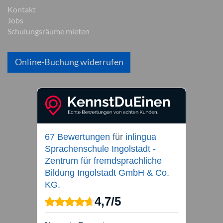
Kontakt
Jobs
Schulungsräume mieten
Online-Buchung widerrufen
67 Bewertungen
für
inlingua
Sprachenschule Ingolstadt -
Zentrum für fremdsprachliche
Bildung Ingolstadt GmbH & Co.
KG.
4,7
/
5