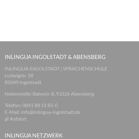
INLINGUA INGOLSTADT & ABENSBERG
INLINGUA INGOLSTADT | SPRACHENSCHULE
Ludwigstr. 18
85049 Ingolstadt
Nebenstelle: Babostr. 8, 93326 Abensberg
Telefon: 0841 88 51 85-0
E-Mail:
info@inlingua-ingolstadt.de
Anfahrt
INLINGUA NETZWERK