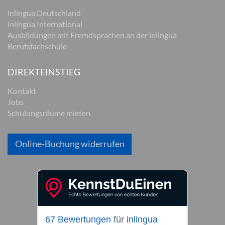
inlingua Deutschland
inlingua International
Ausbildungen mit Fremdsprachen an der inlingua
Berufsfachschule
DIREKTEINSTIEG
Kontakt
Jobs
Schulungsräume mieten
Online-Buchung widerrufen
67 Bewertungen
für
inlingua