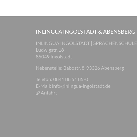
INLINGUA INGOLSTADT & ABENSBERG
INLINGUA INGOLSTADT | SPRACHENSCHULE
Ludwigstr. 18
85049 Ingolstadt
Nebenstelle: Babostr. 8, 93326 Abensberg
Telefon: 0841 88 51 85-0
E-Mail:
info@inlingua-ingolstadt.de
Anfahrt