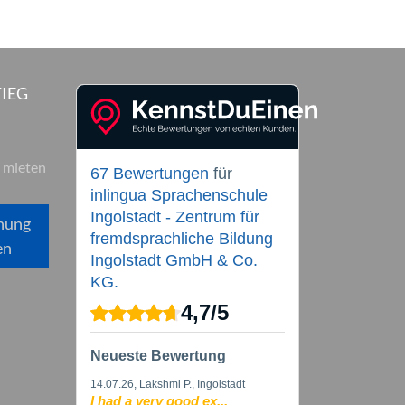
IEG
 mieten
67 Bewertungen
für
inlingua Sprachenschule
Ingolstadt - Zentrum für
hung
fremdsprachliche Bildung
en
Ingolstadt GmbH & Co.
KG.
4,7
/
5
Neueste Bewertung
14.07.26
, Lakshmi P., Ingolstadt
I had a very good ex...