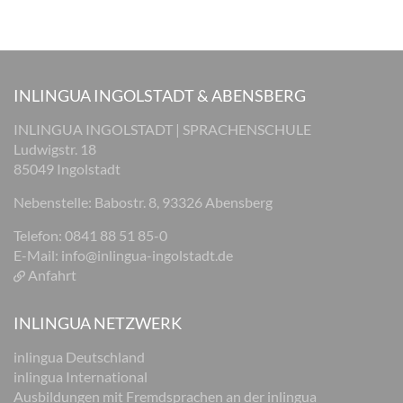
INLINGUA INGOLSTADT & ABENSBERG
INLINGUA INGOLSTADT | SPRACHENSCHULE
Ludwigstr. 18
85049 Ingolstadt
Nebenstelle: Babostr. 8, 93326 Abensberg
Telefon: 0841 88 51 85-0
E-Mail:
info@inlingua-ingolstadt.de
Anfahrt
INLINGUA NETZWERK
inlingua Deutschland
inlingua International
Ausbildungen mit Fremdsprachen an der inlingua