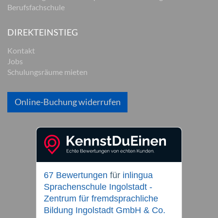
Berufsfachschule
DIREKTEINSTIEG
Kontakt
Jobs
Schulungsräume mieten
Online-Buchung widerrufen
67 Bewertungen
für
inlingua
Sprachenschule Ingolstadt -
Zentrum für fremdsprachliche
Bildung Ingolstadt GmbH & Co.