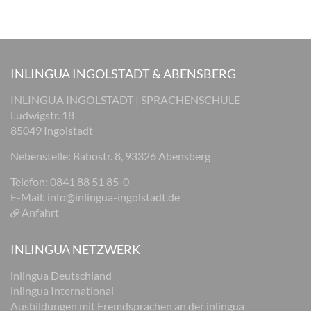
INLINGUA INGOLSTADT & ABENSBERG
INLINGUA INGOLSTADT | SPRACHENSCHULE
Ludwigstr. 18
85049 Ingolstadt
Nebenstelle: Babostr. 8, 93326 Abensberg
Telefon: 0841 88 51 85-0
E-Mail:
info@inlingua-ingolstadt.de
Anfahrt
INLINGUA NETZWERK
inlingua Deutschland
inlingua International
Ausbildungen mit Fremdsprachen an der inlingua