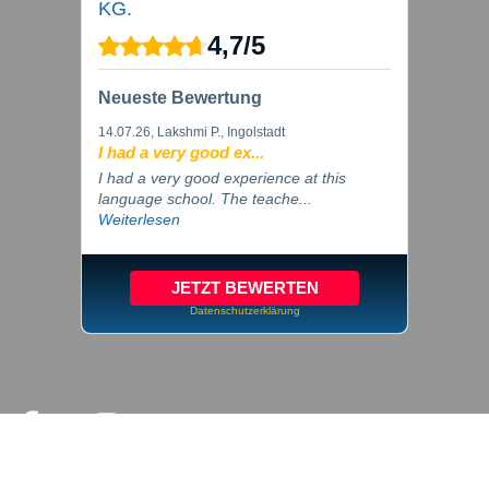
KG.
4,7
/
5
Neueste Bewertung
14.07.26
, Lakshmi P., Ingolstadt
I had a very good ex...
I had a very good experience at this
language school. The teache...
Weiterlesen
JETZT BEWERTEN
Datenschutzerklärung