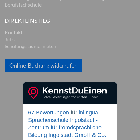
Berufsfachschule
DIREKTEINSTIEG
Kontakt
Jobs
Schulungsräume mieten
Online-Buchung widerrufen
67 Bewertungen
für
inlingua
Sprachenschule Ingolstadt -
Zentrum für fremdsprachliche
Bildung Ingolstadt GmbH & Co.