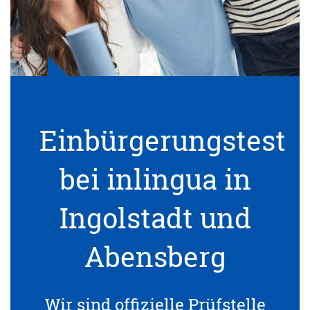
Einbürgerungstest
bei inlingua in
Ingolstadt und
Abensberg
Wir sind offizielle Prüfstelle