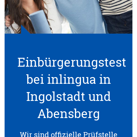
Einbürgerungstest
bei inlingua in
Ingolstadt und
Abensberg
Wir sind offizielle Prüfstelle