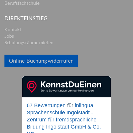
Berufsfachschule
DIREKTEINSTIEG
Kontakt
Jobs
Schulungsräume mieten
Online-Buchung widerrufen
67 Bewertungen
für
inlingua
Sprachenschule Ingolstadt -
Zentrum für fremdsprachliche
Bildung Ingolstadt GmbH & Co.