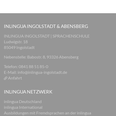
INLINGUA INGOLSTADT & ABENSBERG
INLINGUA INGOLSTADT | SPRACHENSCHULE
Ludwigstr. 18
85049 Ingolstadt
Nebenstelle: Babostr. 8, 93326 Abensberg
Telefon: 0841 88 51 85-0
E-Mail:
info@inlingua-ingolstadt.de
Anfahrt
INLINGUA NETZWERK
inlingua Deutschland
inlingua International
Ausbildungen mit Fremdsprachen an der inlingua