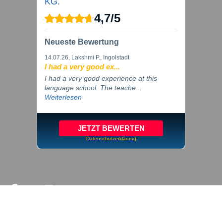
KG.
4,7
/
5
Neueste Bewertung
14.07.26
, Lakshmi P., Ingolstadt
I had a very good ex...
I had a very good experience at this
language school. The teache...
Weiterlesen
JETZT BEWERTEN
Datenschutzerklärung