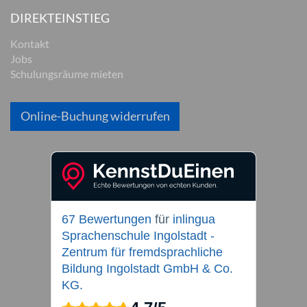
DIREKTEINSTIEG
Kontakt
Jobs
Schulungsräume mieten
Online-Buchung widerrufen
67 Bewertungen
für
inlingua
Sprachenschule Ingolstadt -
Zentrum für fremdsprachliche
Bildung Ingolstadt GmbH & Co.
KG.