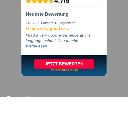
4,7
/
5
Neueste Bewertung
14.07.26
, Lakshmi P., Ingolstadt
I had a very good ex...
I had a very good experience at this
language school. The teache...
Weiterlesen
JETZT BEWERTEN
Datenschutzerklärung
© 2026 inlingua Ingolstadt
Impressum
Datenschutz
Cookie Einstellungen
AGB