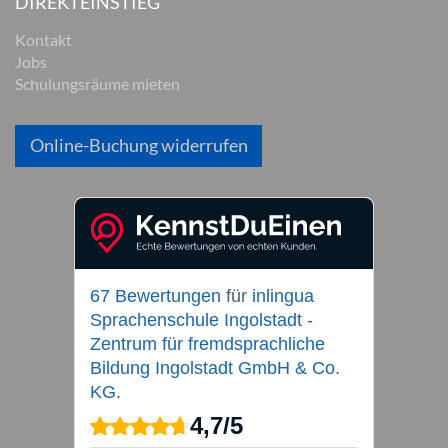
DIREKTEINSTIEG
Kontakt
Jobs
Schulungsräume mieten
Online-Buchung widerrufen
67 Bewertungen
für
inlingua
Sprachenschule Ingolstadt -
Zentrum für fremdsprachliche
Bildung Ingolstadt GmbH & Co.
KG.
4,7
/
5