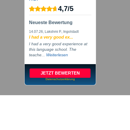
4,7
/
5
Neueste Bewertung
14.07.26
, Lakshmi P., Ingolstadt
I had a very good ex...
I had a very good experience at
this language school. The
teache...
Weiterlesen
JETZT BEWERTEN
Datenschutzerklärung