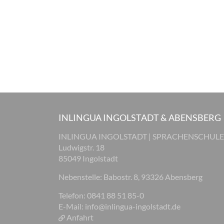
INLINGUA INGOLSTADT & ABENSBERG
INLINGUA INGOLSTADT | SPRACHENSCHULE
Ludwigstr. 18
85049 Ingolstadt
Nebenstelle: Babostr. 8, 93326 Abensberg
Telefon: 0841 88 51 85-0
E-Mail:
info@inlingua-ingolstadt.de
Anfahrt