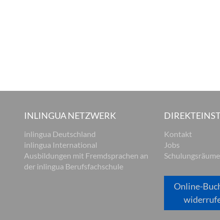
INLINGUA NETZWERK
DIREKTEINST
inlingua Deutschland
Kontakt
inlingua International
Jobs
Ausbildungen mit Fremdsprachen an
Schulungsräume
der inlingua Berufsfachschule
Online-Buc
widerruf