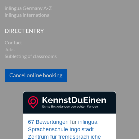
inlingua Germany A-Z
inlingua international
DIRECT ENTRY
Contact
Jobs
Subletting of classrooms
Cancel online booking
67 Bewertungen
für
inlingua
Sprachenschule Ingolstadt -
Zentrum für fremdsprachliche