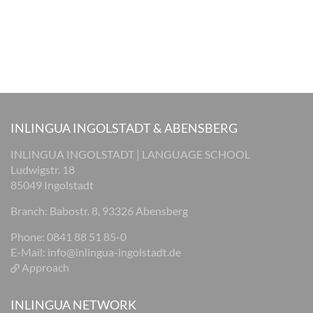
INLINGUA INGOLSTADT & ABENSBERG
INLINGUA INGOLSTADT | LANGUAGE SCHOOL
Ludwigstr. 18
85049 Ingolstadt
Branch: Babostr. 8, 93326 Abensberg
Phone: 0841 88 51 85-0
E-Mail:
info@inlingua-ingolstadt.de
Approach
INLINGUA NETWORK