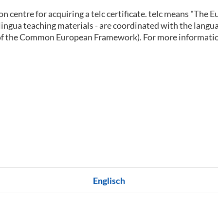
ion centre for acquiring a telc certificate. telc means "The
 inlingua teaching materials - are coordinated with the lan
of the Common European Framework). For more informatio
Englisch