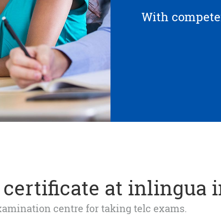
With competen
certificate at inlingua 
 examination centre for taking telc exams.