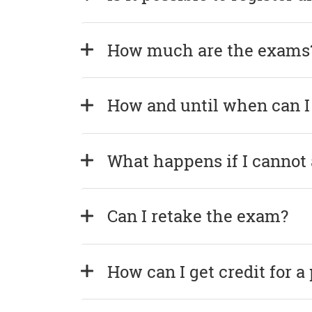
How much are the exams
How and until when can I
What happens if I cannot
Can I retake the exam?
How can I get credit for a