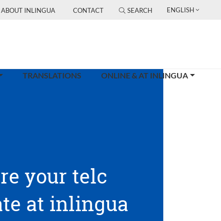
ENGLISH
ABOUT INLINGUA
CONTACT
SEARCH
TRANSLATIONS
ONLINE & AT INLINGUA
re your telc
ate at inlingua