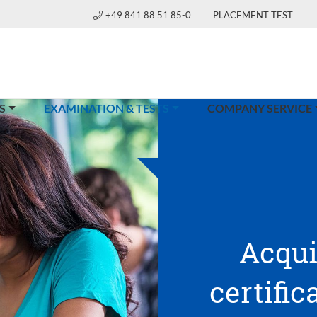
+49 841 88 51 85-0
PLACEMENT TEST
(CURRENT)
S
EXAMINATION & TESTS
COMPANY SERVICE
Acqui
certific