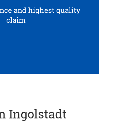
ce and highest quality
claim
in Ingolstadt