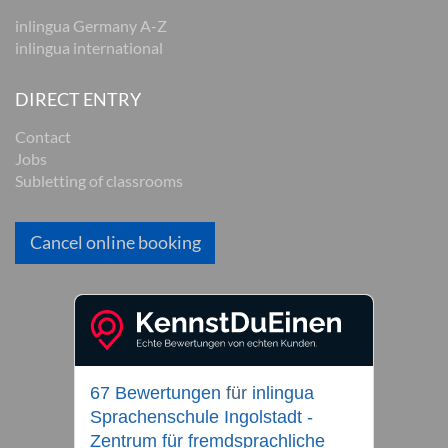
inlingua Germany A-Z
inlingua international
DIRECT ENTRY
Contact
Jobs
Subletting of classrooms
Cancel online booking
67 Bewertungen
für
inlingua
Sprachenschule Ingolstadt -
Zentrum für fremdsprachliche