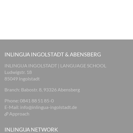
INLINGUA INGOLSTADT & ABENSBERG
INLINGUA INGOLSTADT | LANGUAGE SCHOOL
Ludwigstr. 18
85049 Ingolstadt
Branch: Babostr. 8, 93326 Abensberg
Phone: 0841 88 51 85-0
E-Mail:
info@inlingua-ingolstadt.de
Approach
INLINGUA NETWORK