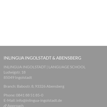
INLINGUA INGOLSTADT & ABENSBERG
INLINGUA INGOLSTADT | LANGUAGE SCHOOL
Ludwigstr. 18
85049 Ingolstadt
Branch: Babostr. 8, 93326 Abensberg
Phone: 0841 88 51 85-0
E-Mail:
info@inlingua-ingolstadt.de
Approach