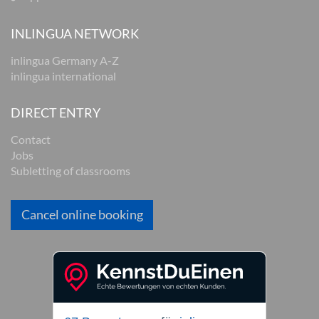
INLINGUA NETWORK
inlingua Germany A-Z
inlingua international
DIRECT ENTRY
Contact
Jobs
Subletting of classrooms
Cancel online booking