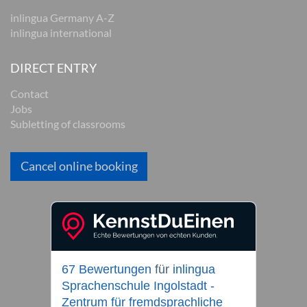
inlingua Germany A-Z
inlingua international
DIRECT ENTRY
Contact
Jobs
Subletting of classrooms
Cancel online booking
67 Bewertungen
für
inlingua
Sprachenschule Ingolstadt -
Zentrum für fremdsprachliche