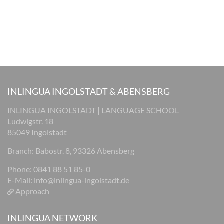
INLINGUA INGOLSTADT & ABENSBERG
INLINGUA INGOLSTADT | LANGUAGE SCHOOL
Ludwigstr. 18
85049 Ingolstadt
Branch: Babostr. 8, 93326 Abensberg
Phone: 0841 88 51 85-0
E-Mail:
info@inlingua-ingolstadt.de
Approach
INLINGUA NETWORK