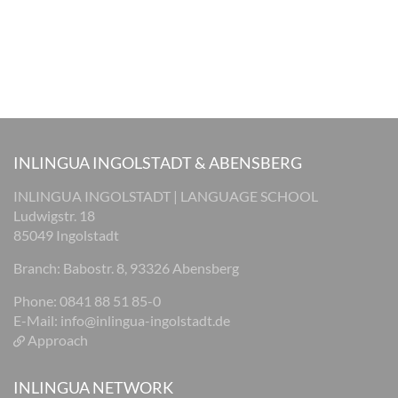
INLINGUA INGOLSTADT & ABENSBERG
INLINGUA INGOLSTADT | LANGUAGE SCHOOL
Ludwigstr. 18
85049 Ingolstadt
Branch: Babostr. 8, 93326 Abensberg
Phone: 0841 88 51 85-0
E-Mail:
info@inlingua-ingolstadt.de
Approach
INLINGUA NETWORK