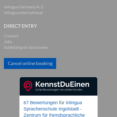
inlingua Germany A-Z
inlingua international
DIRECT ENTRY
Contact
Jobs
Subletting of classrooms
Cancel online booking
67 Bewertungen
für
inlingua
Sprachenschule Ingolstadt -
Zentrum für fremdsprachliche