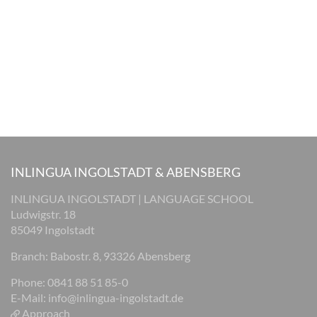
INLINGUA INGOLSTADT & ABENSBERG
INLINGUA INGOLSTADT | LANGUAGE SCHOOL
Ludwigstr. 18
85049 Ingolstadt
Branch: Babostr. 8, 93326 Abensberg
Phone: 0841 88 51 85-0
E-Mail:
info@inlingua-ingolstadt.de
Approach