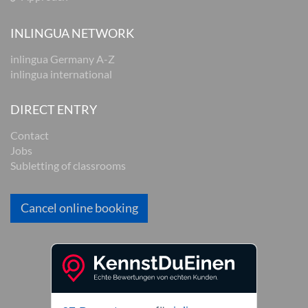
INLINGUA NETWORK
inlingua Germany A-Z
inlingua international
DIRECT ENTRY
Contact
Jobs
Subletting of classrooms
Cancel online booking