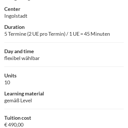
Center
Ingolstadt
Duration
5 Termine (2 UE pro Termin) / 1 UE = 45 Minuten
Day and time
flexibel wählbar
Units
10
Learning material
gemäß Level
Tuition cost
€ 490,00