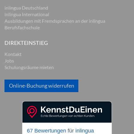
inlingua Deutschland
inlingua International
Ausbildungen mit Fremdsprachen an der inlingua
Berufsfachschule
DIREKTEINSTIEG
Kontakt
Jobs
Schulungsräume mieten
Online-Buchung widerrufen
67 Bewertungen
für
inlingua