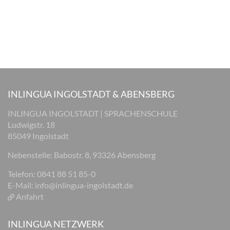
INLINGUA INGOLSTADT & ABENSBERG
INLINGUA INGOLSTADT | SPRACHENSCHULE
Ludwigstr. 18
85049 Ingolstadt
Nebenstelle: Babostr. 8, 93326 Abensberg
Telefon: 0841 88 51 85-0
E-Mail:
info@inlingua-ingolstadt.de
Anfahrt
INLINGUA NETZWERK