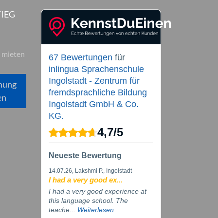
IEG
 mieten
67 Bewertungen
für
inlingua Sprachenschule
Ingolstadt - Zentrum für
hung
fremdsprachliche Bildung
en
Ingolstadt GmbH & Co.
KG.
4,7
/
5
Neueste Bewertung
14.07.26
, Lakshmi P., Ingolstadt
I had a very good ex...
I had a very good experience at
this language school. The
teache...
Weiterlesen