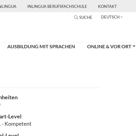
INLINGUA
INLINGUA BERUFSFACHSCHULE
KONTAKT
DEUTSCH
SUCHE
AUSBILDUNG MIT SPRACHEN
ONLINE & VOR ORT
nheiten
0
art-Level
 - Kompetent
el-Level