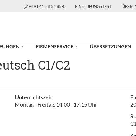
+49 841 88 51 85-0
EINSTUFUNGSTEST
ÜBER 
FUNGEN
FIRMENSERVICE
ÜBERSETZUNGEN
Deutsch C1/C2
Unterrichtszeit
Ei
Montag - Freitag, 14:00 - 17:15 Uhr
2
St
C1
Zi