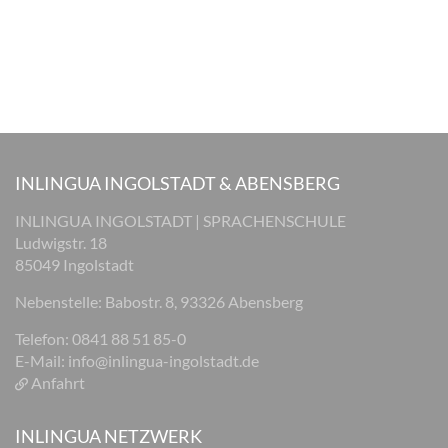
INLINGUA INGOLSTADT & ABENSBERG
INLINGUA INGOLSTADT | SPRACHENSCHULE
Ludwigstr. 18
85049 Ingolstadt
Nebenstelle: Babostr. 8, 93326 Abensberg
Telefon: 0841 88 51 85-0
E-Mail:
info@inlingua-ingolstadt.de
Anfahrt
INLINGUA NETZWERK