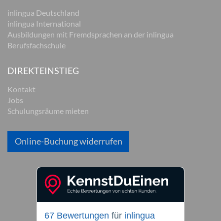
inlingua Deutschland
inlingua International
Ausbildungen mit Fremdsprachen an der inlingua
Berufsfachschule
DIREKTEINSTIEG
Kontakt
Jobs
Schulungsräume mieten
Online-Buchung widerrufen
67 Bewertungen
für
inlingua