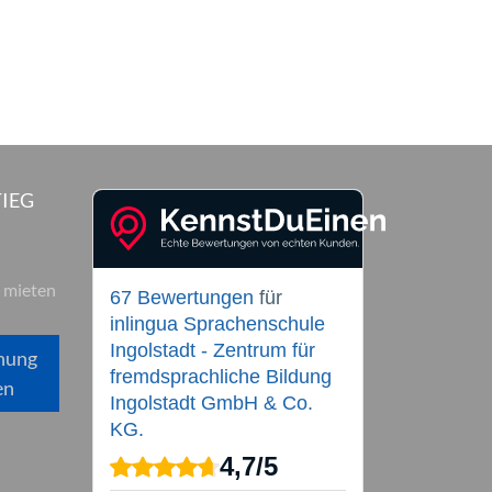
IEG
 mieten
67 Bewertungen
für
inlingua Sprachenschule
Ingolstadt - Zentrum für
hung
fremdsprachliche Bildung
en
Ingolstadt GmbH & Co.
KG.
4,7
/
5