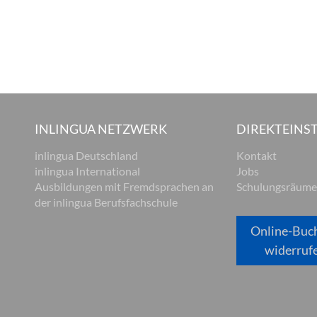
INLINGUA NETZWERK
DIREKTEINST
inlingua Deutschland
Kontakt
inlingua International
Jobs
Ausbildungen mit Fremdsprachen an
Schulungsräume
der inlingua Berufsfachschule
Online-Buc
widerruf