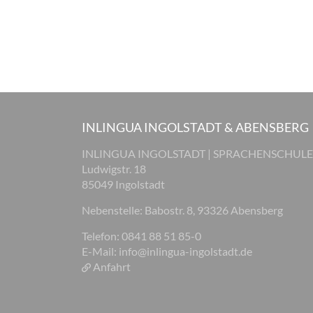
INLINGUA INGOLSTADT & ABENSBERG
INLINGUA INGOLSTADT | SPRACHENSCHULE
Ludwigstr. 18
85049 Ingolstadt
Nebenstelle: Babostr. 8, 93326 Abensberg
Telefon: 0841 88 51 85-0
E-Mail:
info@inlingua-ingolstadt.de
Anfahrt