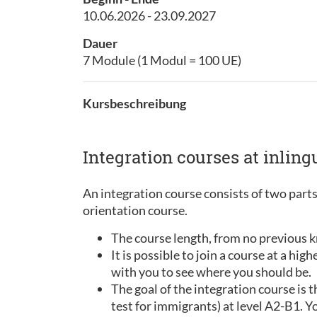
10.06.2026 - 23.09.2027
Dauer
7 Module (1 Modul = 100 UE)
Kursbeschreibung
Integration courses at inling
An integration course consists of two parts
orientation course.
The course length, from no previous 
It is possible to join a course at a hi
with you to see where you should be.
The goal of the integration course i
test for immigrants) at level A2-B1. Yo