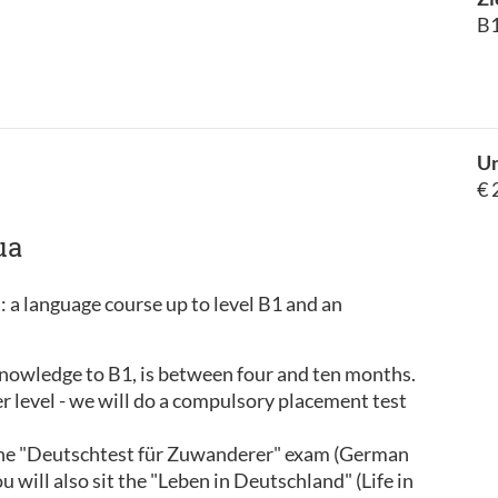
B1
Un
€ 
ua
: a language course up to level B1 and an
knowledge to B1, is between four and ten months.
gher level - we will do a compulsory placement test
s the "Deutschtest für Zuwanderer" exam (German
u will also sit the "Leben in Deutschland" (Life in