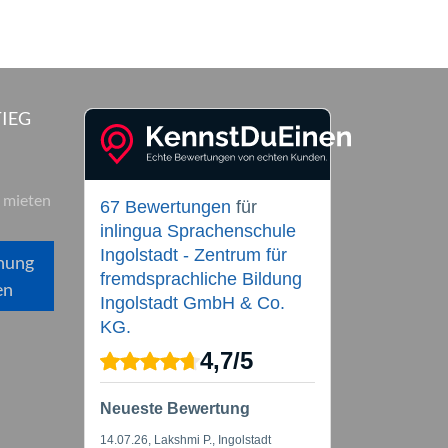
IEG
 mieten
67 Bewertungen
für
inlingua Sprachenschule
Ingolstadt - Zentrum für
hung
fremdsprachliche Bildung
en
Ingolstadt GmbH & Co.
KG.
4,7
/
5
Neueste Bewertung
14.07.26
, Lakshmi P., Ingolstadt