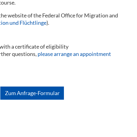
course.
the website of the Federal Office for Migration and
ion und Flüchtlinge
).
ith a certificate of eligibility
rther questions,
please arrange an appointment
Zum Anfrage-Formular