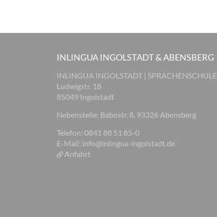
INLINGUA INGOLSTADT & ABENSBERG
INLINGUA INGOLSTADT | SPRACHENSCHULE
Ludwigstr. 18
85049 Ingolstadt
Nebenstelle: Babostr. 8, 93326 Abensberg
Telefon: 0841 88 51 85-0
E-Mail:
info@inlingua-ingolstadt.de
Anfahrt