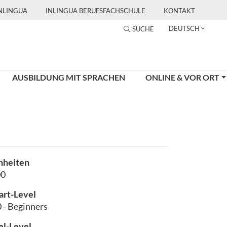
INLINGUA
INLINGUA BERUFSFACHSCHULE
KONTAKT
DEUTSCH
SUCHE
AUSBILDUNG MIT SPRACHEN
ONLINE & VOR ORT
nheiten
00
art-Level
 - Beginners
el-Level