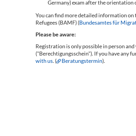
Germany) exam after the orientation 
You can find more detailed information on 
Refugees (BAMF) (
Bundesamtes für Migrat
Please be aware:
Registration is only possible in person and w
("Berechtigungsschein"). If you have any fu
with us
. (
Beratungstermin
).