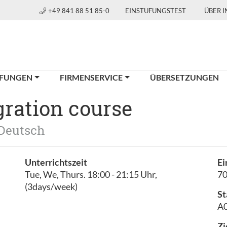
+49 841 88 51 85-0
EINSTUFUNGSTEST
ÜBER 
FUNGEN
FIRMENSERVICE
ÜBERSETZUNGEN
ration course
 Deutsch
Unterrichtszeit
Ei
Tue, We, Thurs. 18:00 - 21:15 Uhr,
7
(3days/week)
St
A0
Zi