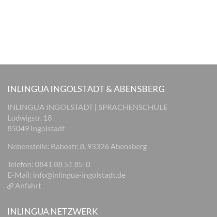
INLINGUA INGOLSTADT & ABENSBERG
INLINGUA INGOLSTADT | SPRACHENSCHULE
Ludwigstr. 18
85049 Ingolstadt
Nebenstelle: Babostr. 8, 93326 Abensberg
Telefon: 0841 88 51 85-0
E-Mail:
info@inlingua-ingolstadt.de
Anfahrt
INLINGUA NETZWERK