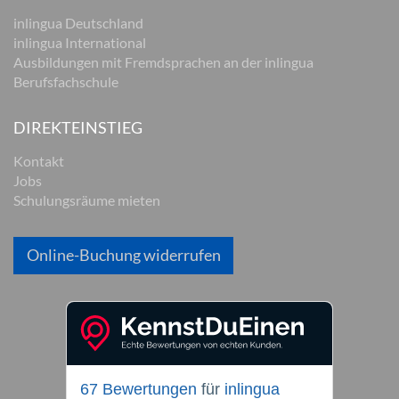
inlingua Deutschland
inlingua International
Ausbildungen mit Fremdsprachen an der inlingua
Berufsfachschule
DIREKTEINSTIEG
Kontakt
Jobs
Schulungsräume mieten
Online-Buchung widerrufen
67 Bewertungen
für
inlingua