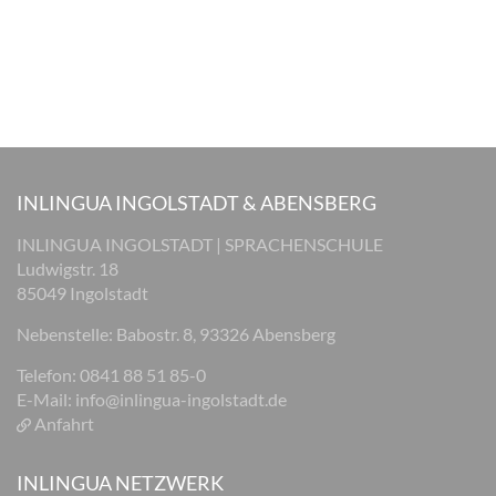
INLINGUA INGOLSTADT & ABENSBERG
INLINGUA INGOLSTADT | SPRACHENSCHULE
Ludwigstr. 18
85049 Ingolstadt
Nebenstelle: Babostr. 8, 93326 Abensberg
Telefon: 0841 88 51 85-0
E-Mail:
info@inlingua-ingolstadt.de
Anfahrt
INLINGUA NETZWERK