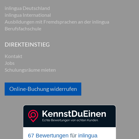
inlingua Deutschland
inlingua International
Ausbildungen mit Fremdsprachen an der inlingua
Berufsfachschule
DIREKTEINSTIEG
Kontakt
Jobs
Schulungsräume mieten
Online-Buchung widerrufen
67 Bewertungen
für
inlingua