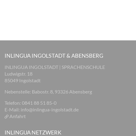
INLINGUA INGOLSTADT & ABENSBERG
INLINGUA INGOLSTADT | SPRACHENSCHULE
Ludwigstr. 18
85049 Ingolstadt
Nebenstelle: Babostr. 8, 93326 Abensberg
Telefon: 0841 88 51 85-0
E-Mail:
info@inlingua-ingolstadt.de
Anfahrt
INLINGUA NETZWERK