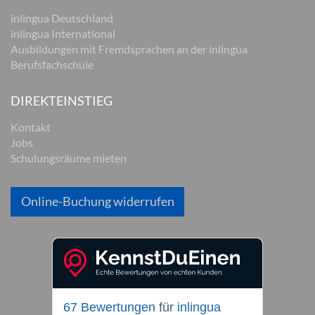
inlingua Deutschland
inlingua International
Ausbildungen mit Fremdsprachen an der inlingua
Berufsfachschule
DIREKTEINSTIEG
Kontakt
Jobs
Schulungsräume mieten
Online-Buchung widerrufen
67 Bewertungen
für
inlingua