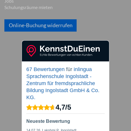
Jobs
Schulungsräume mieten
Online-Buchung widerrufen
67 Bewertungen
für
inlingua
Sprachenschule Ingolstadt -
Zentrum für fremdsprachliche
Bildung Ingolstadt GmbH & Co.
KG.
4,7
/
5
Neueste Bewertung
14.07.26
, Lakshmi P., Ingolstadt