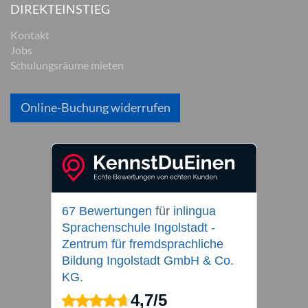
DIREKTEINSTIEG
Kontakt
Jobs
Schulungsräume mieten
Online-Buchung widerrufen
67 Bewertungen
für
inlingua
Sprachenschule Ingolstadt -
Zentrum für fremdsprachliche
Bildung Ingolstadt GmbH & Co.
KG.
4,7
/
5