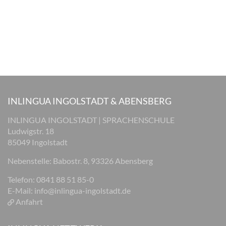
INLINGUA INGOLSTADT & ABENSBERG
INLINGUA INGOLSTADT | SPRACHENSCHULE
Ludwigstr. 18
85049 Ingolstadt
Nebenstelle: Babostr. 8, 93326 Abensberg
Telefon: 0841 88 51 85-0
E-Mail:
info@inlingua-ingolstadt.de
Anfahrt