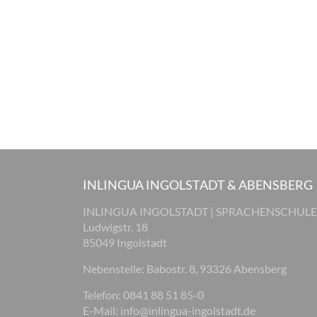
INLINGUA INGOLSTADT & ABENSBERG
INLINGUA INGOLSTADT | SPRACHENSCHULE
Ludwigstr. 18
85049 Ingolstadt
Nebenstelle: Babostr. 8, 93326 Abensberg
Telefon: 0841 88 51 85-0
E-Mail:
info@inlingua-ingolstadt.de