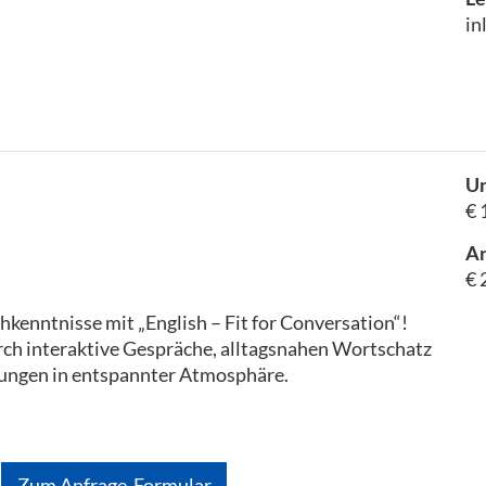
in
Un
€ 
A
€ 
kenntnisse mit „English – Fit for Conversation“!
urch interaktive Gespräche, alltagsnahen Wortschatz
ungen in entspannter Atmosphäre.
Zum Anfrage-Formular