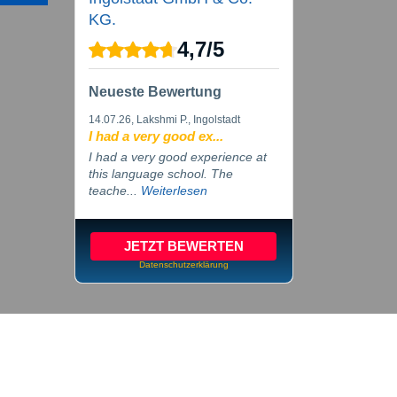
KG.
4,7
/
5
Neueste Bewertung
14.07.26
, Lakshmi P., Ingolstadt
I had a very good ex...
I had a very good experience at
this language school. The
teache...
Weiterlesen
JETZT BEWERTEN
Datenschutzerklärung