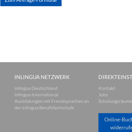
INLINGUA NETZWERK
DIREKTEINST
inlingua Deutschland
Kontakt
inlingua International
Jobs
Ausbildungen mit Fremdsprachen an
Schulungsräume
der inlingua Berufsfachschule
Online-Buc
widerruf