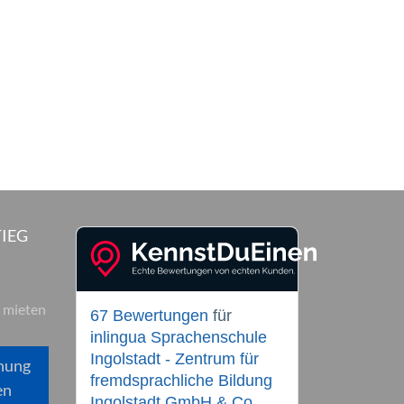
IEG
 mieten
67 Bewertungen
für
inlingua Sprachenschule
Ingolstadt - Zentrum für
hung
fremdsprachliche Bildung
en
Ingolstadt GmbH & Co.