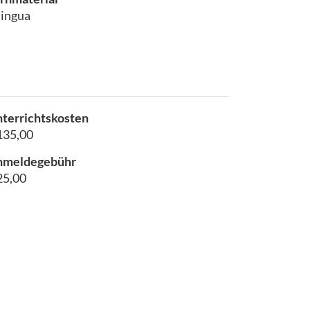
lingua
terrichtskosten
135,00
nmeldegebühr
25,00