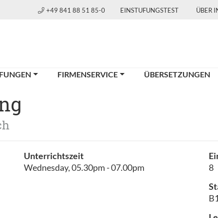
+49 841 88 51 85-0
EINSTUFUNGSTEST
ÜBER 
FUNGEN
FIRMENSERVICE
ÜBERSETZUNGEN
ing
ch
Unterrichtszeit
Ei
Wednesday, 05.30pm - 07.00pm
8
St
B1
Le