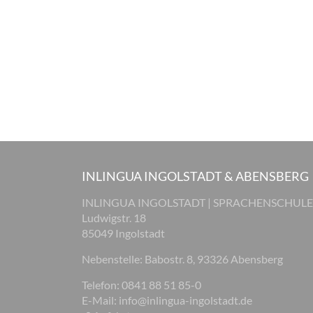
INLINGUA INGOLSTADT & ABENSBERG
INLINGUA INGOLSTADT | SPRACHENSCHULE
Ludwigstr. 18
85049 Ingolstadt
Nebenstelle: Babostr. 8, 93326 Abensberg
Telefon: 0841 88 51 85-0
E-Mail:
info@inlingua-ingolstadt.de