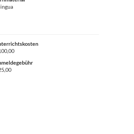
lingua
terrichtskosten
100,00
nmeldegebühr
25,00