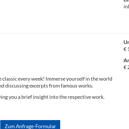
in
Un
€ 
A
€ 
 classic every week! Immerse yourself in the world
and discussing excerpts from famous works.
ving you a brief insight into the respective work.
Zum Anfrage-Formular