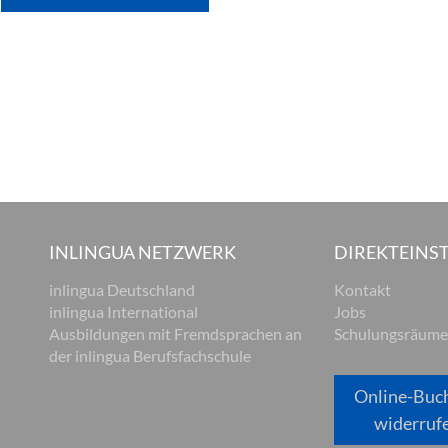
INLINGUA NETZWERK
DIREKTEINST
inlingua Deutschland
Kontakt
inlingua International
Jobs
Ausbildungen mit Fremdsprachen an
Schulungsräume
der inlingua Berufsfachschule
Online-Buc
widerruf