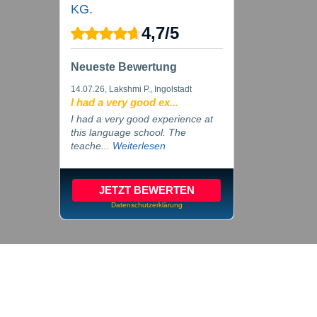
KG.
4,7
/
5
Neueste Bewertung
14.07.26
, Lakshmi P., Ingolstadt
I had a very good ex...
I had a very good experience at
this language school. The
teache...
Weiterlesen
JETZT BEWERTEN
Datenschutzerklärung