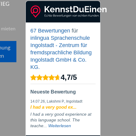
IEG
 mieten
67 Bewertungen
für
inlingua Sprachenschule
Ingolstadt - Zentrum für
hung
fremdsprachliche Bildung
en
Ingolstadt GmbH & Co.
KG.
4,7
/
5
Neueste Bewertung
14.07.26
, Lakshmi P., Ingolstadt
I had a very good ex...
I had a very good experience at
this language school. The
teache...
Weiterlesen