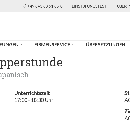
+49 841 88 51 85-0
EINSTUFUNGSTEST
ÜBER 
FUNGEN
FIRMENSERVICE
ÜBERSETZUNGEN
pperstunde
apanisch
Unterrichtszeit
St
17:30 - 18:30 Uhr
A0
Zi
A0