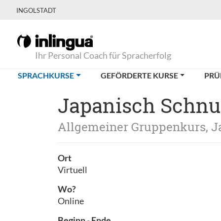
INGOLSTADT
Ihr Personal Coach für Spracherfolg
(CURRENT)
SPRACHKURSE
GEFÖRDERTE KURSE
PRÜ
Japanisch Schnu
Allgemeiner Gruppenkurs, J
Ort
Virtuell
Wo?
Online
Beginn - Ende