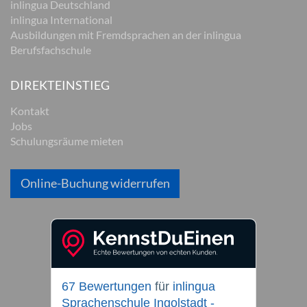
inlingua Deutschland
inlingua International
Ausbildungen mit Fremdsprachen an der inlingua
Berufsfachschule
DIREKTEINSTIEG
Kontakt
Jobs
Schulungsräume mieten
Online-Buchung widerrufen
67 Bewertungen
für
inlingua
Sprachenschule Ingolstadt -