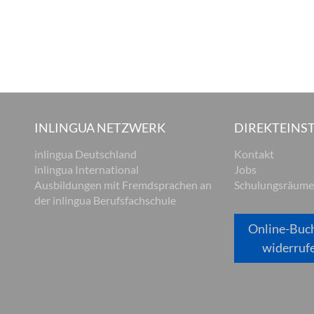
INLINGUA NETZWERK
DIREKTEINST
inlingua Deutschland
Kontakt
inlingua International
Jobs
Ausbildungen mit Fremdsprachen an
Schulungsräume
der inlingua Berufsfachschule
Online-Buc
widerruf