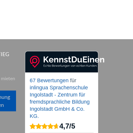
IEG
 mieten
67 Bewertungen
für
inlingua Sprachenschule
Ingolstadt - Zentrum für
hung
fremdsprachliche Bildung
en
Ingolstadt GmbH & Co.
KG.
4,7
/
5