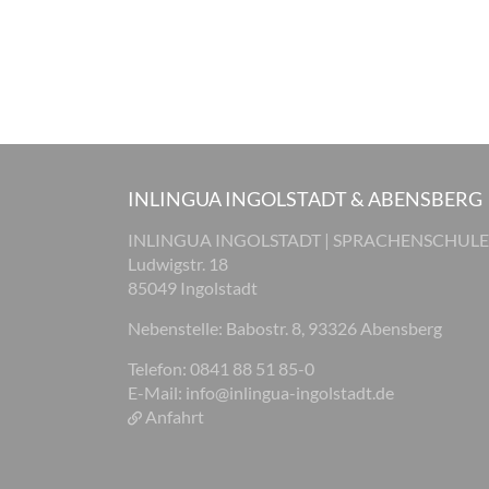
INLINGUA INGOLSTADT & ABENSBERG
INLINGUA INGOLSTADT | SPRACHENSCHULE
Ludwigstr. 18
85049 Ingolstadt
Nebenstelle: Babostr. 8, 93326 Abensberg
Telefon: 0841 88 51 85-0
E-Mail:
info@inlingua-ingolstadt.de
Anfahrt