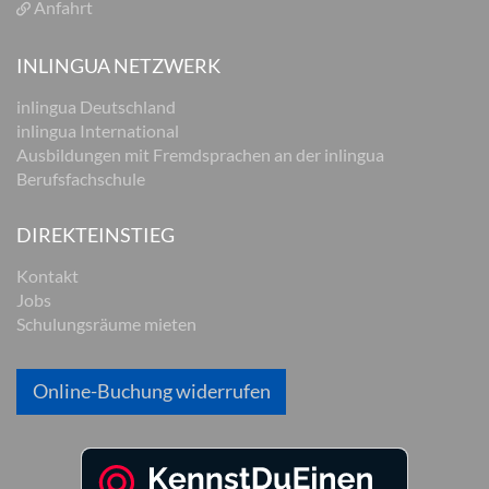
Anfahrt
INLINGUA NETZWERK
inlingua Deutschland
inlingua International
Ausbildungen mit Fremdsprachen an der inlingua
Berufsfachschule
DIREKTEINSTIEG
Kontakt
Jobs
Schulungsräume mieten
Online-Buchung widerrufen