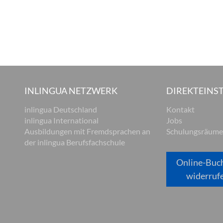
INLINGUA NETZWERK
DIREKTEINST
inlingua Deutschland
Kontakt
inlingua International
Jobs
Ausbildungen mit Fremdsprachen an
Schulungsräume
der inlingua Berufsfachschule
Online-Buc
widerruf