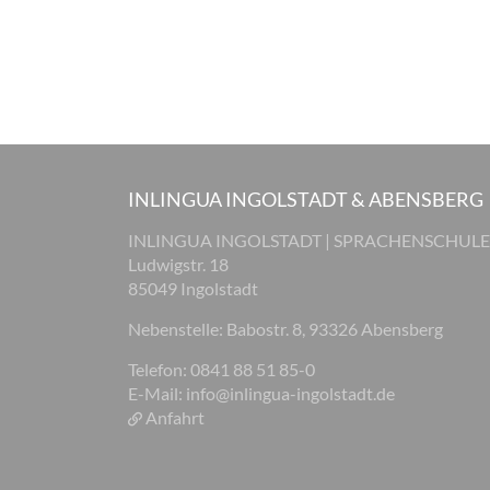
INLINGUA INGOLSTADT & ABENSBERG
INLINGUA INGOLSTADT | SPRACHENSCHULE
Ludwigstr. 18
85049 Ingolstadt
Nebenstelle: Babostr. 8, 93326 Abensberg
Telefon: 0841 88 51 85-0
E-Mail:
info@inlingua-ingolstadt.de
Anfahrt