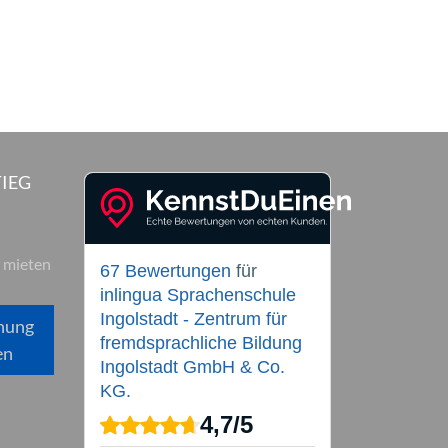
IEG
 mieten
67 Bewertungen
für
inlingua Sprachenschule
Ingolstadt - Zentrum für
hung
fremdsprachliche Bildung
en
Ingolstadt GmbH & Co.
KG.
4,7
/
5