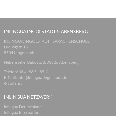
INLINGUA INGOLSTADT & ABENSBERG
INLINGUA INGOLSTADT | SPRACHENSCHULE
Ludwigstr. 18
85049 Ingolstadt
Nebenstelle: Babostr. 8, 93326 Abensberg
Telefon: 0841 88 51 85-0
E-Mail:
info@inlingua-ingolstadt.de
Anfahrt
INLINGUA NETZWERK
inlingua Deutschland
inlingua International