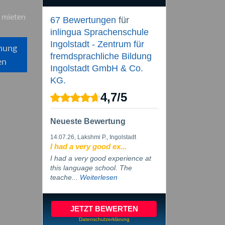
 mieten
67 Bewertungen
für
inlingua Sprachenschule
Ingolstadt - Zentrum für
hung
fremdsprachliche Bildung
en
Ingolstadt GmbH & Co.
KG.
4,7
/
5
Neueste Bewertung
14.07.26
, Lakshmi P., Ingolstadt
I had a very good ex...
I had a very good experience at
this language school. The
teache...
Weiterlesen
JETZT BEWERTEN
Datenschutzerklärung