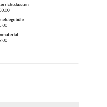
errichtskosten
50,00
meldegebühr
5,00
nmaterial
9,00