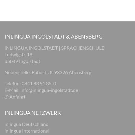
INLINGUA INGOLSTADT & ABENSBERG
INLINGUA INGOLSTADT | SPRACHENSCHULE
Ludwigstr. 18
85049 Ingolstadt
Nebenstelle: Babostr. 8, 93326 Abensberg
Telefon: 0841 88 51 85-0
E-Mail:
info@inlingua-ingolstadt.de
Anfahrt
INLINGUA NETZWERK
inlingua Deutschland
inlingua International