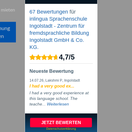
 mieten
67 Bewertungen
für
inlingua Sprachenschule
Ingolstadt - Zentrum für
hung
fremdsprachliche Bildung
en
Ingolstadt GmbH & Co.
KG.
4,7
/
5
Neueste Bewertung
14.07.26
, Lakshmi P., Ingolstadt
I had a very good ex...
I had a very good experience at
this language school. The
teache...
Weiterlesen
JETZT BEWERTEN
Datenschutzerklärung