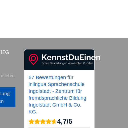
IEG
 mieten
67 Bewertungen
für
inlingua Sprachenschule
Ingolstadt - Zentrum für
hung
fremdsprachliche Bildung
en
Ingolstadt GmbH & Co.
KG.
4,7
/
5