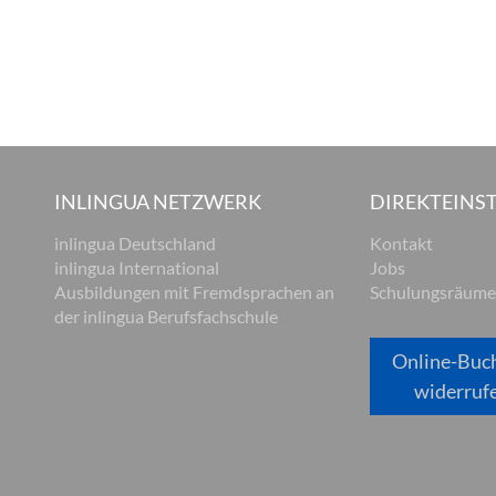
INLINGUA NETZWERK
DIREKTEINST
inlingua Deutschland
Kontakt
inlingua International
Jobs
Ausbildungen mit Fremdsprachen an
Schulungsräume
der inlingua Berufsfachschule
Online-Buc
widerruf