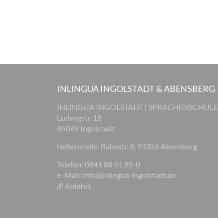
INLINGUA INGOLSTADT & ABENSBERG
INLINGUA INGOLSTADT | SPRACHENSCHULE
Ludwigstr. 18
85049 Ingolstadt
Nebenstelle: Babostr. 8, 93326 Abensberg
Telefon: 0841 88 51 85-0
E-Mail:
info@inlingua-ingolstadt.de
Anfahrt