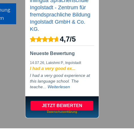
inlingua Sprachenschule
Ingolstadt - Zentrum für
hung
fremdsprachliche Bildung
en
Ingolstadt GmbH & Co.
KG.
4,7
/
5
Neueste Bewertung
14.07.26
, Lakshmi P., Ingolstadt
I had a very good ex...
I had a very good experience at
this language school. The
teache...
Weiterlesen
JETZT BEWERTEN
Datenschutzerklärung