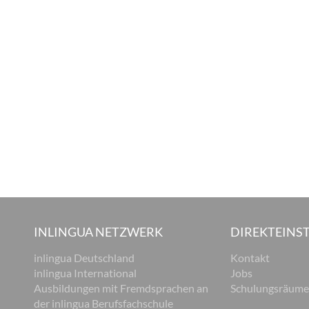
INLINGUA NETZWERK
DIREKTEINST
inlingua Deutschland
Kontakt
inlingua International
Jobs
Ausbildungen mit Fremdsprachen an
Schulungsräume
der inlingua Berufsfachschule