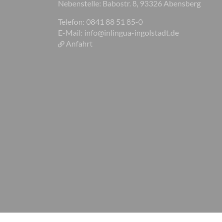
Nebenstelle: Babostr. 8, 93326 Abensberg
Telefon: 0841 88 51 85-0
E-Mail:
info@inlingua-ingolstadt.de
Anfahrt