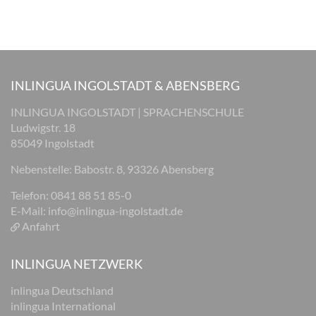
INLINGUA INGOLSTADT & ABENSBERG
INLINGUA INGOLSTADT | SPRACHENSCHULE
Ludwigstr. 18
85049 Ingolstadt
Nebenstelle: Babostr. 8, 93326 Abensberg
Telefon: 0841 88 51 85-0
E-Mail:
info@inlingua-ingolstadt.de
Anfahrt
INLINGUA NETZWERK
inlingua Deutschland
inlingua International