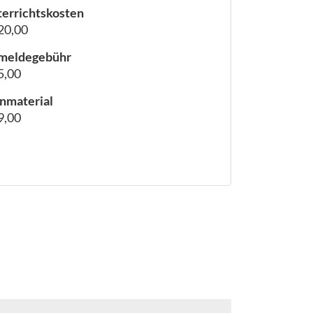
errichtskosten
20,00
meldegebühr
5,00
nmaterial
9,00