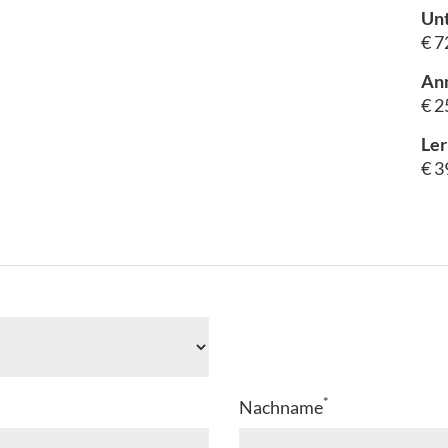
Unt
€ 7
An
€ 2
Ler
€ 3
*
Nachname