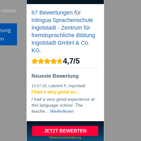
 mieten
67 Bewertungen
für
inlingua Sprachenschule
Ingolstadt - Zentrum für
hung
fremdsprachliche Bildung
en
Ingolstadt GmbH & Co.
KG.
4,7
/
5
Neueste Bewertung
14.07.26
, Lakshmi P., Ingolstadt
I had a very good ex...
I had a very good experience at
this language school. The
teache...
Weiterlesen
JETZT BEWERTEN
Datenschutzerklärung