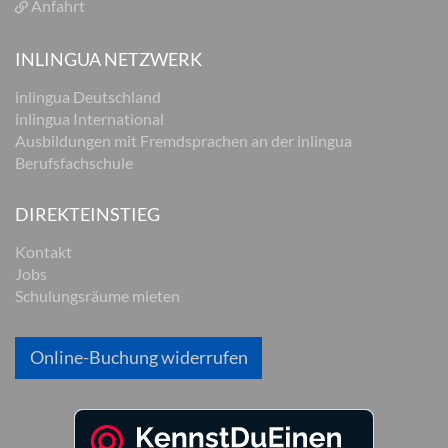
Anfahrt
INLINGUA NETZWERK
inlingua Deutschland
inlingua International
Ausbildungen mit Fremdsprachen an der inlingua
Berufsfachschule
DIREKTEINSTIEG
Kontakt
Jobs
Schulungsräume mieten
Online-Buchung widerrufen