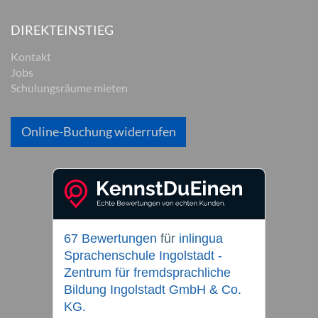
DIREKTEINSTIEG
Kontakt
Jobs
Schulungsräume mieten
Online-Buchung widerrufen
67 Bewertungen
für
inlingua
Sprachenschule Ingolstadt -
Zentrum für fremdsprachliche
Bildung Ingolstadt GmbH & Co.
KG.