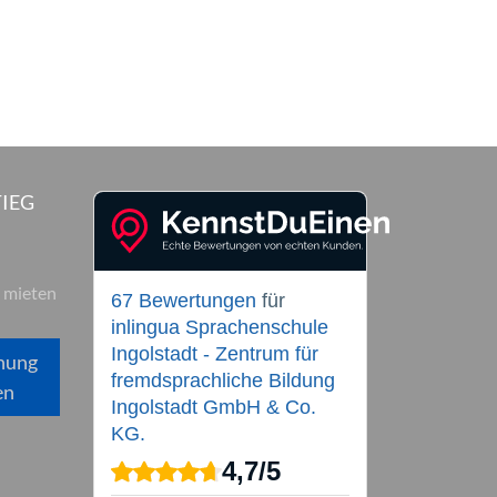
IEG
 mieten
67 Bewertungen
für
inlingua Sprachenschule
Ingolstadt - Zentrum für
hung
fremdsprachliche Bildung
en
Ingolstadt GmbH & Co.
KG.
4,7
/
5