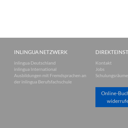
INLINGUA NETZWERK
DIREKTEINST
inlingua Deutschland
Kontakt
inlingua International
Jobs
Ausbildungen mit Fremdsprachen an
Schulungsräume
der inlingua Berufsfachschule
Online-Buc
widerruf