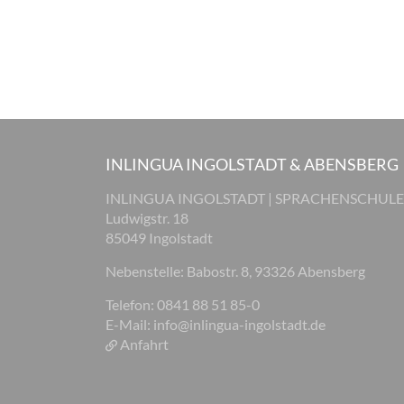
INLINGUA INGOLSTADT & ABENSBERG
INLINGUA INGOLSTADT | SPRACHENSCHULE
Ludwigstr. 18
85049 Ingolstadt
Nebenstelle: Babostr. 8, 93326 Abensberg
Telefon: 0841 88 51 85-0
E-Mail:
info@inlingua-ingolstadt.de
Anfahrt