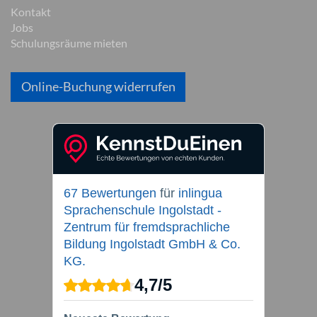
Kontakt
Jobs
Schulungsräume mieten
Online-Buchung widerrufen
67 Bewertungen
für
inlingua
Sprachenschule Ingolstadt -
Zentrum für fremdsprachliche
Bildung Ingolstadt GmbH & Co.
KG.
4,7
/
5